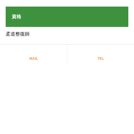
資格
柔道整復師
得意なこと
MAIL
TEL
趣味・マイブーム
私はずっと柔道をしていますが、お世話になっ
ていた先生が脳梗塞で倒れてしまいました。 恩
師にお返しがしたくてリハビリや治療を学びた