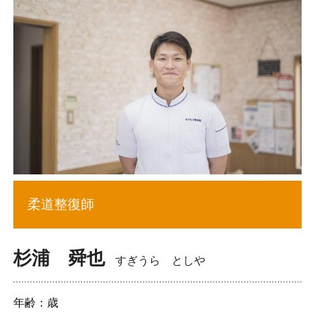
柔道整復師
杉浦 舜也
すぎうら としや
年齢：歳